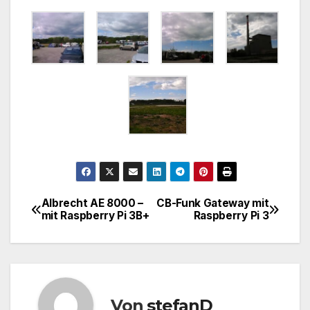
Albrecht AE 8000 –
CB-Funk Gateway mit
Beitragsnavigation
mit Raspberry Pi 3B+
Raspberry Pi 3
Von
stefanD