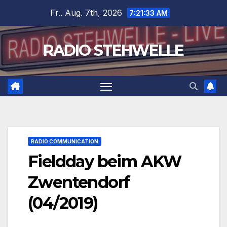
Zum
Fr.. Aug. 7th, 2026
7:21:33 AM
Inhalt
springen
RADIO STEHWELLE
RADIO COMMUNICATION
Fieldday beim AKW
Zwentendorf
(04/2019)