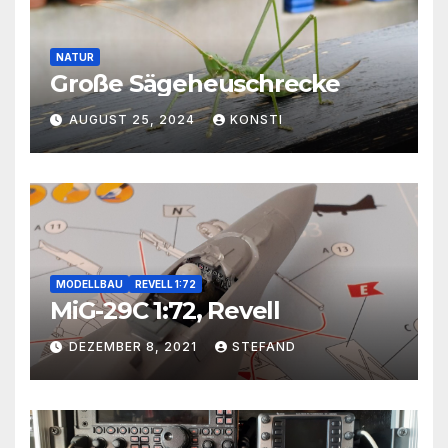
NATUR
Große Sägeheuschrecke
AUGUST 25, 2024
KONSTI
MODELLBAU
REVELL 1:72
MiG-29C 1:72, Revell
DEZEMBER 8, 2021
STEFAND