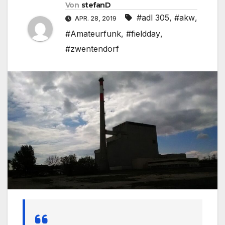
Von
stefanD
#adl 305
,
#akw
,
APR. 28, 2019
#Amateurfunk
,
#fieldday
,
#zwentendorf