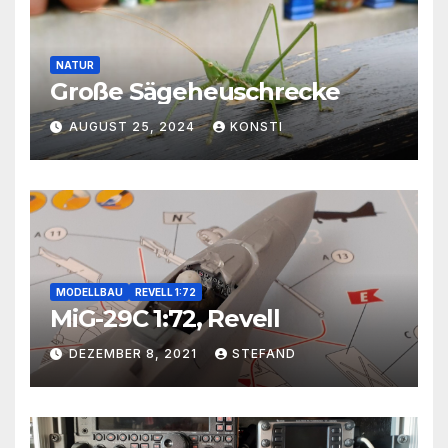
NATUR
Große Sägeheuschrecke
AUGUST 25, 2024
KONSTI
MODELLBAU
REVELL 1:72
MiG-29C 1:72, Revell
DEZEMBER 8, 2021
STEFAND