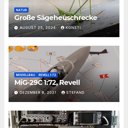
NATUR
Große Sägeheuschrecke
AUGUST 25, 2024
KONSTI
MODELLBAU
REVELL 1:72
MiG-29C 1:72, Revell
DEZEMBER 8, 2021
STEFAND