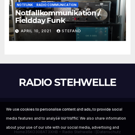
NOTFUNK
RADIO COMMUNICATION
Notfallkommunikation /
Fieldday Funk
APRIL 10, 2021
STEFAND
RADIO STEHWELLE
Stolz präsentiert von WordPress
|
Theme:
Newsup
von
We use cookies to personalise content and ads, to provide social
Themeansar
media features and to analyse our traffic. We also share information
about your use of our site with our social media, advertising and
Home
35KO308
AT3XHB – Radio Stehwelle ::|
Datenschutz