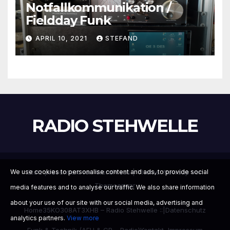
Notfallkommunikation /
Fieldday Funk
APRIL 10, 2021
STEFAND
RADIO STEHWELLE
Stolz präsentiert von WordPress
|
Theme:
Newsup
von
We use cookies to personalise content and ads, to provide social
Themeansar
media features and to analyse our traffic. We also share information
about your use of our site with our social media, advertising and
Home
35KO308
AT3XHB – Radio Stehwelle ::|
Datenschutz
analytics partners.
View more