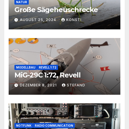
NATUR
Große Sägeheuschrecke
AUGUST 25, 2024
KONSTI
MODELLBAU
REVELL 1:72
MiG-29C 1:72, Revell
DEZEMBER 8, 2021
STEFAND
NOTFUNK
RADIO COMMUNICATION