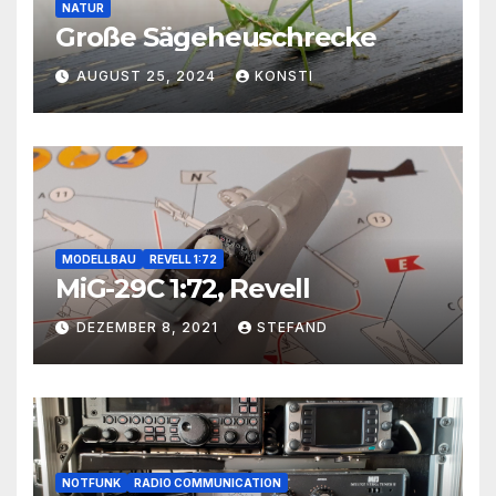
NATUR
Große Sägeheuschrecke
AUGUST 25, 2024
KONSTI
MODELLBAU
REVELL 1:72
MiG-29C 1:72, Revell
DEZEMBER 8, 2021
STEFAND
NOTFUNK
RADIO COMMUNICATION