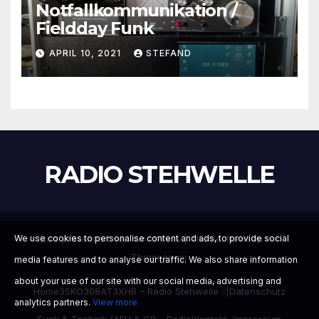
Notfallkommunikation /
Fieldday Funk
APRIL 10, 2021
STEFAND
RADIO STEHWELLE
Stolz präsentiert von WordPress
|
Theme:
Newsup
von
We use cookies to personalise content and ads, to provide social
Themeansar
media features and to analyse our traffic. We also share information
about your use of our site with our social media, advertising and
Home
35KO308
AT3XHB – Radio Stehwelle ::|
Datenschutz
analytics partners.
View more