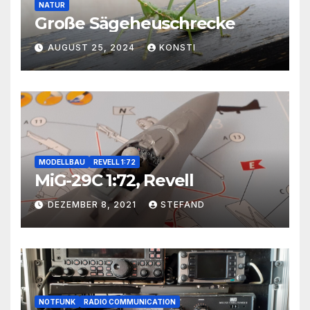
NATUR
Große Sägeheuschrecke
AUGUST 25, 2024
KONSTI
MODELLBAU
REVELL 1:72
MiG-29C 1:72, Revell
DEZEMBER 8, 2021
STEFAND
NOTFUNK
RADIO COMMUNICATION