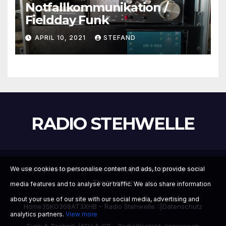
Notfallkommunikation /
Fieldday Funk
APRIL 10, 2021
STEFAND
RADIO STEHWELLE
Stolz präsentiert von WordPress
|
Theme:
Newsup
von
We use cookies to personalise content and ads, to provide social
Themeansar
media features and to analyse our traffic. We also share information
about your use of our site with our social media, advertising and
Home
35KO308
AT3XHB – Radio Stehwelle ::|
Datenschutz
analytics partners.
View more