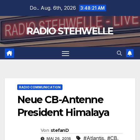
Zum
Do.. Aug. 6th, 2026
3:48:22 AM
Inhalt
springen
RADIO STEHWELLE
RADIO COMMUNICATION
Neue CB-Antenne
President Himalaya
Von
stefanD
#Atlantis
,
#CB
,
MAI 26, 2016