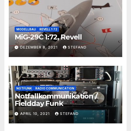
MODELLBAU
REVELL 1:72
MiG-29C 1:72, Revell
DEZEMBER 8, 2021
STEFAND
NOTFUNK
RADIO COMMUNICATION
Notfallkommunikation /
Fieldday Funk
APRIL 10, 2021
STEFAND