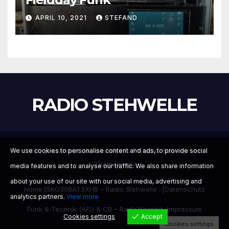
APRIL 10, 2021
STEFAND
RADIO STEHWELLE
We use cookies to personalise content and ads, to provide social
Stolz präsentiert von WordPress
|
Theme:
Newsup
von
Themeansar
media features and to analyse our traffic. We also share information
about your use of our site with our social media, advertising and
Home
35KO308
AT3XHB – Radio Stehwelle ::|
Datenschutz
analytics partners.
View more
Funk & Technik (AFU & CB – Radio)
Kontakt, Impressum
Cookies settings
Accept
Cookies settings