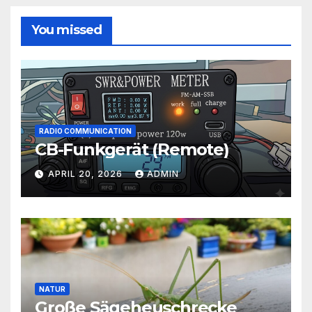
You missed
RADIO COMMUNICATION
CB-Funkgerät (Remote)
APRIL 20, 2026
ADMIN
NATUR
Große Sägeheuschrecke