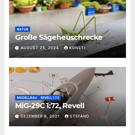
NATUR
Große Sägeheuschrecke
AUGUST 25, 2024
KONSTI
MODELLBAU
REVELL 1:72
MiG-29C 1:72, Revell
DEZEMBER 8, 2021
STEFAND