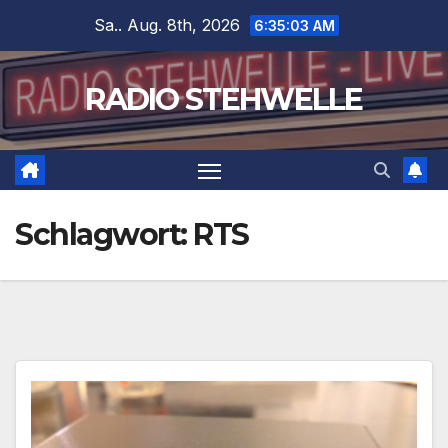
Zum
Sa.. Aug. 8th, 2026
6:35:03 AM
Inhalt
springen
RADIO STEHWELLE
Schlagwort:
RTS