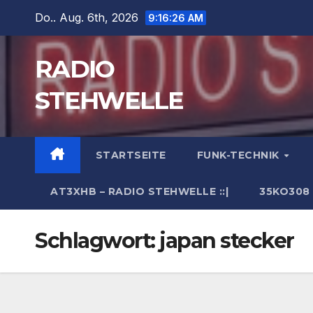
Zum
Do.. Aug. 6th, 2026
9:16:27 AM
Inhalt
springen
RADIO
STEHWELLE
STARTSEITE
FUNK-TECHNIK
AT3XHB – RADIO STEHWELLE ::|
35KO308
Schlagwort:
japan stecker