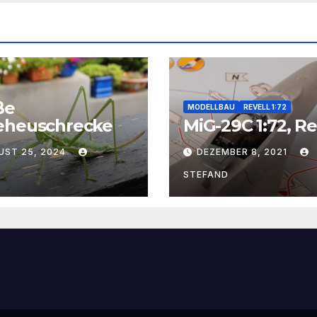
ße
MODELLBAU
REVELL 1:72
eheuschrecke
MiG-29C 1:72, Re
UST 25, 2024
DEZEMBER 8, 2021
I
STEFAND