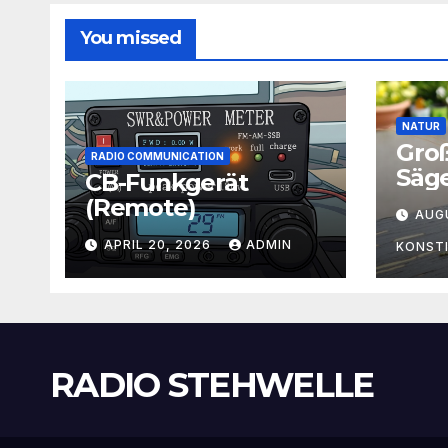
You missed
NATUR
Gro
RADIO COMMUNICATION
Säg
CB-Funkgerät
(Remote)
AUG
APRIL 20, 2026
ADMIN
KONST
RADIO STEHWELLE