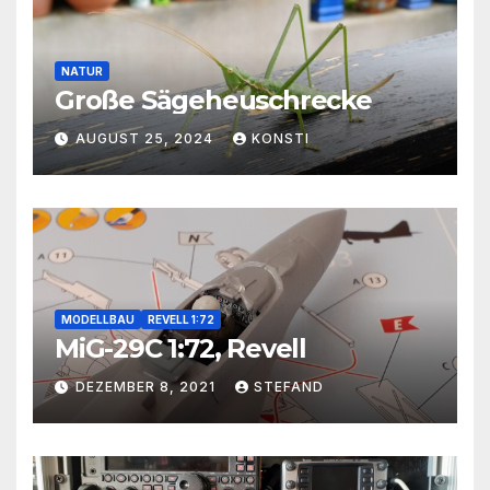
NATUR
Große Sägeheuschrecke
AUGUST 25, 2024
KONSTI
MODELLBAU
REVELL 1:72
MiG-29C 1:72, Revell
DEZEMBER 8, 2021
STEFAND