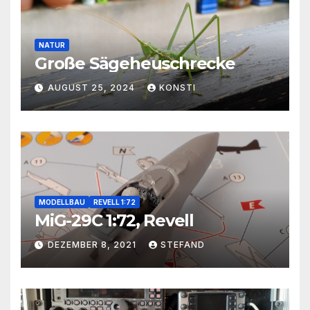
NATUR
Große Sägeheuschrecke
AUGUST 25, 2024
KONSTI
MODELLBAU
REVELL 1:72
MiG-29C 1:72, Revell
DEZEMBER 8, 2021
STEFAND