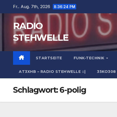
Zum
Fr.. Aug. 7th, 2026
8:36:25 PM
Inhalt
springen
RADIO
STEHWELLE
STARTSEITE
FUNK-TECHNIK
AT3XHB – RADIO STEHWELLE ::|
35KO308
Schlagwort:
6-polig