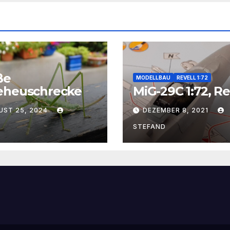
ße
MODELLBAU
REVELL 1:72
eheuschrecke
MiG-29C 1:72, Re
UST 25, 2024
DEZEMBER 8, 2021
I
STEFAND