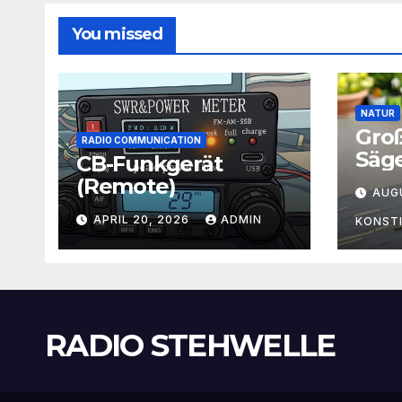
You missed
NATUR
Gro
RADIO COMMUNICATION
Säg
CB-Funkgerät
(Remote)
AUG
APRIL 20, 2026
ADMIN
KONST
RADIO STEHWELLE