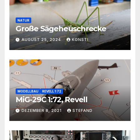
NATUR
Große Sägeheuschrecke
AUGUST 25, 2024
KONSTI
MODELLBAU
REVELL 1:72
MiG-29C 1:72, Revell
DEZEMBER 8, 2021
STEFAND