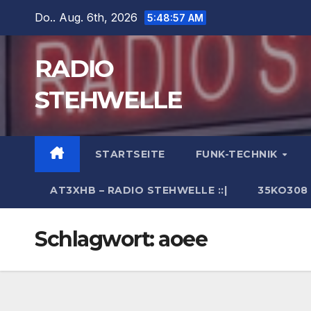
Zum
Do.. Aug. 6th, 2026
5:48:58 AM
Inhalt
springen
RADIO
STEHWELLE
STARTSEITE
FUNK-TECHNIK
AT3XHB – RADIO STEHWELLE ::|
35KO308
Schlagwort:
aoee