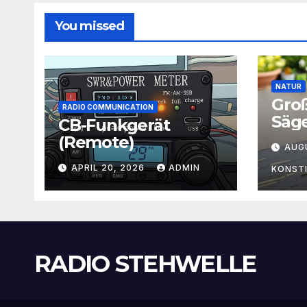
You missed
NATUR
Gro
RADIO COMMUNICATION
Säg
CB-Funkgerät
(Remote)
AUG
APRIL 20, 2026
ADMIN
KONST
RADIO STEHWELLE