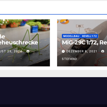
ße
MODELLBAU
REVELL 1:72
eheuschrecke
MiG-29C 1:72, Re
UST 25, 2024
DEZEMBER 8, 2021
I
STEFAND